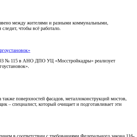
е звено между жителями и разными коммунальными,
следит, чтобы всё работало.
ргоустановок»
2003 № 115 в АНО ДПО УЦ «Мосстройкадры» реализует
гоустановок».
 а также поверхностей фасадов, металлоконструкций мостов,
ик – специалист, который очищает и подготавливает эти
ем в соответствии с требованиями Федерального закона 116-