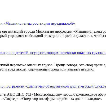
сии «Машинист электростанции передвижной»
организаций города Москвы по профессии «Машинист электро
рый управляет мобильной электростанцией и делает так, чтобы н
кации водителей, осуществляющих перевозки опасных грузов в
ной перевозке опасных грузов. Проще говоря, это свод правил
ести вред людям, окружающей среде или вызвать аварию.
 по программам «Диспетчер объединенной диспетчерской служб
слуг в АНО ДПО УЦ «Мосстройкадры» прошло комплексное обуч
, «Лифтер», «Оператор платформ подъёмных для инвалидов».