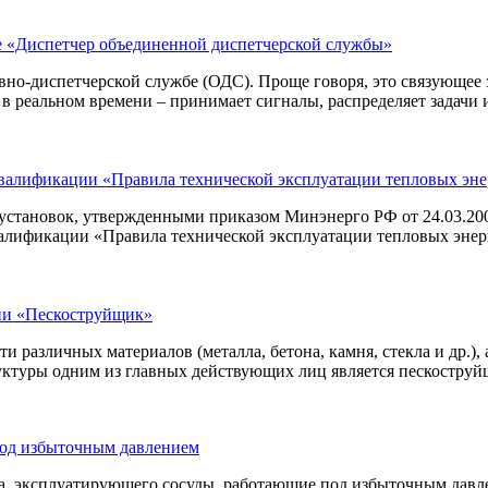
е «Диспетчер объединенной диспетчерской службы»
ивно-диспетчерской службе (ОДС). Проще говоря, это связующе
реальном времени – принимает сигналы, распределяет задачи и 
валификации «Правила технической эксплуатации тепловых эне
гоустановок, утвержденными приказом Минэнерго РФ от 24.03.
лификации «Правила технической эксплуатации тепловых энер
ии «Пескоструйщик»
 различных материалов (металла, бетона, камня, стекла и др.),
ктуры одним из главных действующих лиц является пескоструйщ
под избыточным давлением
эксплуатирующего сосуды, работающие под избыточным давлени