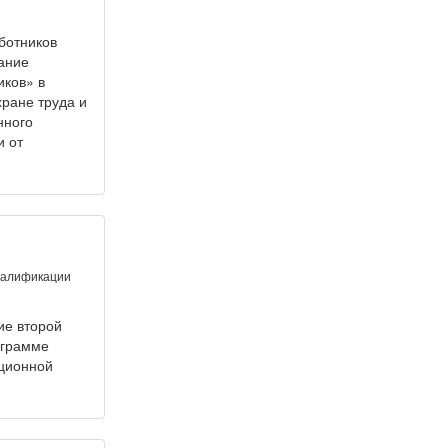
ботников
ание
иков» в
хране труда и
нного
и от
валификации
ие второй
ограмме
ционной