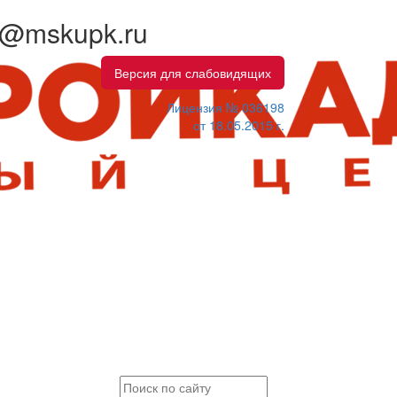
fo@mskupk.ru
Версия для слабовидящих
Лицензия № 036198
от 18.05.2015 г.