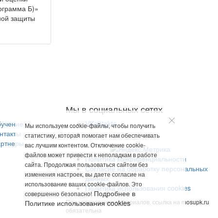
ограмма Б)»
ной защиты
Мы в социальных сетях
учение
VKontakte
Мы используем cookie-файлы, чтобы получить
нтакты
статистику, которая помогает нам обеспечивать
ртнеры
вас лучшим контентом. Отключение cookie-
файлов может привести к неполадкам в работе
Политика конфиденциальности
сайта. Продолжая пользоваться сайтом без
Согласие на обработку персональных
изменения настроек, вы даете согласие на
данных
использование ваших cookie-файлов. Это
Политика использования cookies
Подробнее в
совершенно безопасно!
При копировании материалов, ссылка на mosupk.ru
Политике использования cookies
обязательна