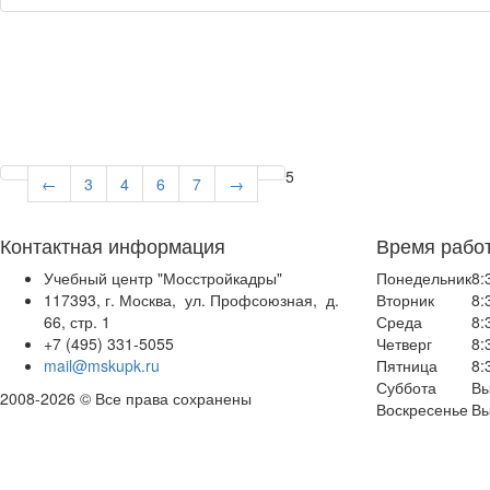
5
←
3
4
6
7
→
Контактная информация
Время рабо
Учебный центр "Мосстройкадры"
Понедельник
8:
117393, г. Москва, ул. Профсоюзная, д.
Вторник
8:
66, стр. 1
Среда
8:
+7 (495) 331-5055
Четверг
8:
mail@mskupk.ru
Пятница
8:
Суббота
Вы
2008-2026 © Все права сохранены
Воскресенье
Вы