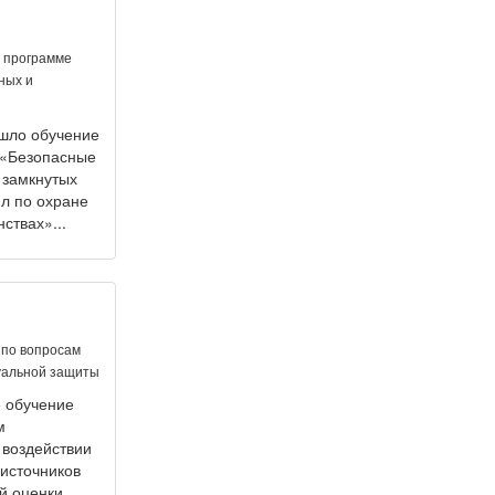
о программе
ных и
шло обучение
 «Безопасные
 замкнутых
ил по охране
ствах»...
 по вопросам
дуальной защиты
 обучение
м
 воздействии
 источников
й оценки