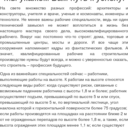
На свете множество разных профессий: архитекторы и
конструкторы, учителя и врачи, ученые и космонавты, инженеры и
технологи. Не менее важны рабочие специальности, ведь ни один
технический замысел не может воплотиться в жизнь без
настоящего мастера своего дела, высококвалифицированного
рабочего. Вокруг нас постоянно что-то строят: дома, торговые и
промышленные центры, мосты и дороги. И все чаще эти
сооружения напоминают кадры из фантастических фильмов. А
значит, квалифицированные рабочие на строительном
производстве нужны будут всегда, и можно с уверенностью сказать,
что строитель – профессия будущего.
Одна из важнейших специальностей сейчас – работники,
выполняющие работы на высоте. К работам на высоте относятся
следующие виды работ: когда существуют риски, связанные с
возможным падением работника с высоты 1,8 м и более; работник
осуществляет подъем, превышающий по высоте 5 м или спуск,
превышающий по высоте 5 м, по вертикальной лестнице, угол
наклона которой к горизонтальной поверхности более 75 градусов;
если работы производятся на площадках на расстоянии ближе 2 м
от не огражденных перепадов по высоте более 1,8 м, а также, если
высота ограждения этих площадок менее 1,1 м; если существуют